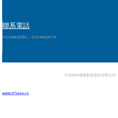
聯系電話
010-84926584； 010-84929170
中色地科礦產勘查股份有限公司
www.97sese.cn