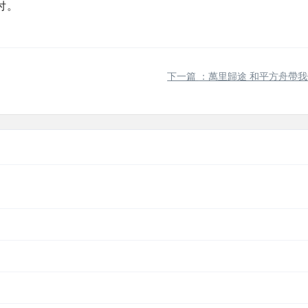
付。
下一篇
：萬里歸途 和平方舟帶