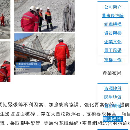
公司簡介
董事長致辭
組織機構
資質榮譽
企業文化
員工風采
黨群工作
產業布局
資源地質
民生地質
周期緊張等不利因素，加強統籌協調、強化要素保障，提前
技術研發
生邊坡坡面破碎，存在大量松散浮石，技術要求極高，項
新聞媒體
識，采取腳手架管+雙層勾花鐵絲網+密目網相結合的措施