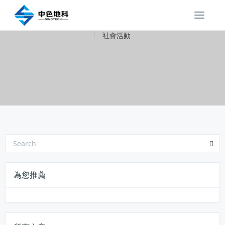
T
o
g
g
l
e
n
a
v
i
g
a
t
i
o
為您推薦
n