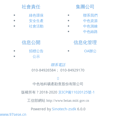
社會責任
集團公司
綠色環保
聯系我們
安全生產
中色資源
社會活動
中色測繪
中色絲路
信息公開
信息化管理
招標公告
OA辦公
公示
聯系電話
010-84926584； 010-84929170
中色地科礦產勘查股份有限公司
版權所有 ? 2018-2020
京ICP備11020125號-1
工信部網站 http://www.beian.miit.gov.cn
Powered by
Sinotech-zsdk
6.0.0
www.97sese.cn