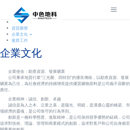
公司簡介
Toggl
董事長致辭
navig
組織機構
資質榮譽
企業文化
黨群工作
企業文化
企業使命：勘查資源、發展礦業
公司秉承地質行業“三光榮、四特別”的優良傳統，以勘查資源、發展
礦業為己任，為社會經濟的持續增長提供優質礦物原料是公司義不容辭的
責任。
企業精神：誠信、創新、卓越
誠信是為人之本、立業之基，是陽光、明鏡，是溝通心靈的橋梁、市
場經濟的靈魂，是公司恪守的行為準則。
創新是一種科學態度、進取精神，是公司保持競爭優勢的砝碼，公司
追求對技術、理論、管理和商業模式的創新，追求對客戶和公司自身都至
關重要的創新。