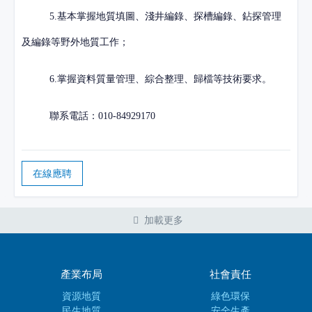
5.基本掌握地質填圖、淺井編錄、探槽編錄、鉆探管理
及編錄等野外地質工作；
6.掌握資料質量管理、綜合整理、歸檔等技術要求。
聯系電話：
010-84929170
在線應聘
加載更多
產業布局
社會責任
資源地質
綠色環保
民生地質
安全生產