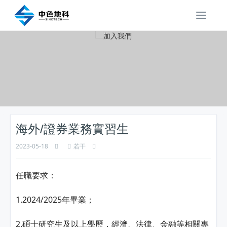
T
o
g
g
l
e
n
a
v
i
海外/證券業務實習生
g
a
2023-05-18
若干
t
i
o
任職要求：
n
1.2024/2025年畢業；
2.碩士研究生及以上學歷，經濟、法律、金融等相關專