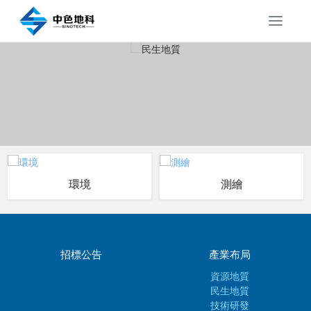
T
o
g
g
l
e
n
a
v
i
g
環境
測繪
a
t
i
o
n
招標公告
產業布局
資源地質
民生地質
技術研發