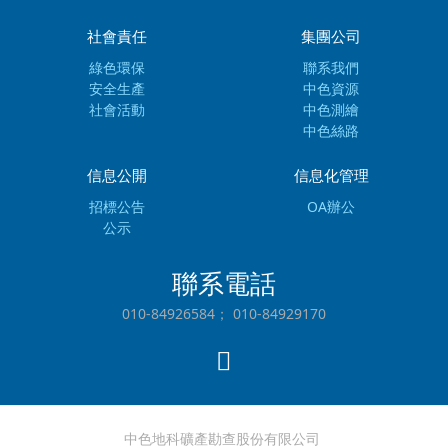
社會責任
集團公司
綠色環保
聯系我們
安全生產
中色資源
社會活動
中色測繪
中色絲路
信息公開
信息化管理
招標公告
OA辦公
公示
聯系電話
010-84926584； 010-84929170
中色地科礦產勘查股份有限公司